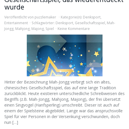
Gesellschaftsspiel, das wiederentdeckt
wurde
Veröffentlicht von
puzzlemaker
Kategorie(n):
Denksport
,
Entertainment
Schlagwörter:
Denksport
,
Gesellschaftsspiel
,
Mah-
Jongg
,
Mahjong
,
Majong
,
Spiel
Keine Kommentare
Hinter der Bezeichnung Mah-Jongg verbirgt sich ein altes,
chinesisches Gesellschaftsspiel, das auf eine lange Tradition
zurückblickt. Heute existieren unterschiedliche Schreibweisen des
Begriffs (z.B. Mah-Jongg, Mahjong, Majong), der frei übersetzt
einen Singvogel (Hanfsperling) umschreibt. Dieser ist auch auf
einem der Spielsteine abgebildet. Lange war das anspruchsvolle
Spiel für vier Personen in der Versenkung verschwunden, doch
nun […]