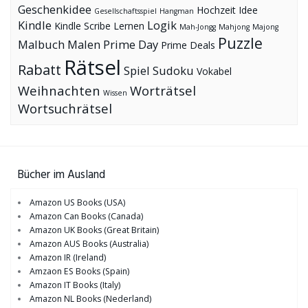
Geschenkidee
Hochzeit
Idee
Gesellschaftsspiel
Hangman
Kindle
Logik
Kindle Scribe
Lernen
Mah-Jongg
Mahjong
Majong
Puzzle
Malbuch
Malen
Prime Day
Prime Deals
Rätsel
Rabatt
Spiel
Sudoku
Vokabel
Weihnachten
Worträtsel
Wissen
Wortsuchrätsel
Bücher im Ausland
Amazon US Books (USA)
Amazon Can Books (Canada)
Amazon UK Books (Great Britain)
Amazon AUS Books (Australia)
Amazon IR (Ireland)
Amzaon ES Books (Spain)
Amazon IT Books (Italy)
Amazon NL Books (Nederland)