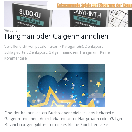
Werbung
Hangman oder Galgenmännchen
Veröffentlicht von
puzzlemaker
Kategorie(n):
Denksport
Schlagwörter:
Denksport
,
Galgenmännchen
,
Hangman
Keine
Kommentare
Eine der bekanntesten Buchstabenspiele ist das bekannte
Galgenmännchen. Auch bekannt unter Hangmann oder Galgen.
Bezeichnungen gibt es für dieses kleine Spielchen viele.