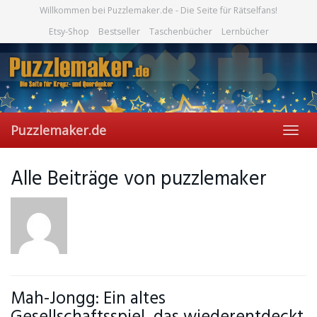
Skip
Willkommen bei Puzzlemaker.de - Die Seite für Rätselfans!
to
Etsy-Shop
Bestseller
Taschenbücher
Lernbücher
main
content
Puzzlemaker.de
Toggl
navig
Alle Beiträge von
puzzlemaker
Mah-Jongg: Ein altes