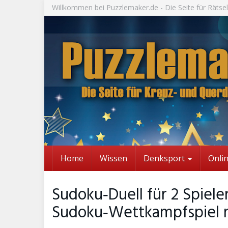
Skip
Willkommen bei Puzzlemaker.de - Die Seite für Rätsel
to
main
content
Home
Wissen
Denksport
Onli
Sudoku‑Duell für 2 Spieler
Sudoku‑Wettkampfspiel 