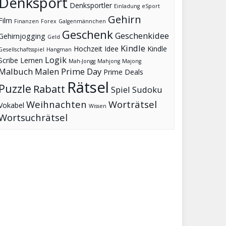
Denksport
Denksportler
Einladung
eSport
Gehirn
Film
Finanzen
Forex
Galgenmännchen
Geschenk
Geschenkidee
Gehirnjogging
Geld
Kindle
Hochzeit
Idee
Kindle
Gesellschaftsspiel
Hangman
Logik
Scribe
Lernen
Mah-Jongg
Mahjong
Majong
Malbuch
Malen
Prime Day
Prime Deals
Rätsel
Puzzle
Rabatt
Spiel
Sudoku
Weihnachten
Worträtsel
Vokabel
Wissen
Wortsuchrätsel