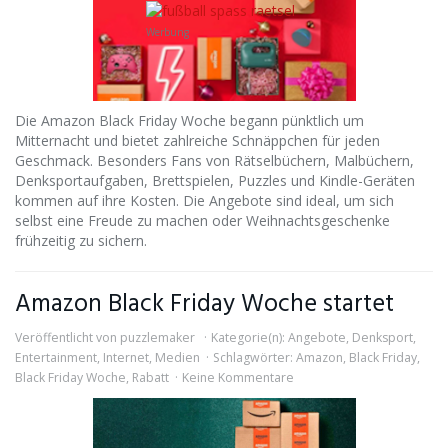
Werbung
Die Amazon Black Friday Woche begann pünktlich um
Mitternacht und bietet zahlreiche Schnäppchen für jeden
Geschmack. Besonders Fans von Rätselbüchern, Malbüchern,
Denksportaufgaben, Brettspielen, Puzzles und Kindle-Geräten
kommen auf ihre Kosten. Die Angebote sind ideal, um sich
selbst eine Freude zu machen oder Weihnachtsgeschenke
frühzeitig zu sichern.
Amazon Black Friday Woche startet
Veröffentlicht von
puzzlemaker
Kategorie(n):
Angebote
,
Denksport
,
Entertainment
,
Internet
,
Medien
Schlagwörter:
Amazon
,
Black Friday
,
Black Friday Woche
,
Rabatt
Keine Kommentare