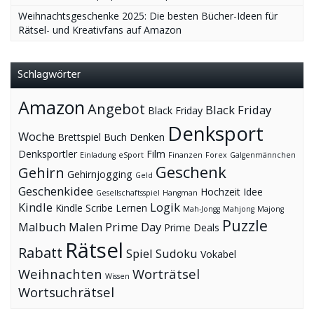
Weihnachtsgeschenke 2025: Die besten Bücher-Ideen für
Rätsel- und Kreativfans auf Amazon
Schlagwörter
Amazon
Angebot
Black Friday
Black Friday
Denksport
Woche
Brettspiel
Buch
Denken
Denksportler
Film
Einladung
eSport
Finanzen
Forex
Galgenmännchen
Geschenk
Gehirn
Gehirnjogging
Geld
Geschenkidee
Hochzeit
Idee
Gesellschaftsspiel
Hangman
Kindle
Logik
Kindle Scribe
Lernen
Mah-Jongg
Mahjong
Majong
Puzzle
Malbuch
Malen
Prime Day
Prime Deals
Rätsel
Rabatt
Spiel
Sudoku
Vokabel
Weihnachten
Worträtsel
Wissen
Wortsuchrätsel