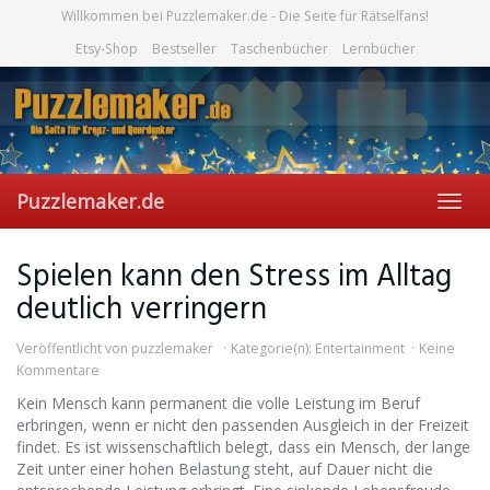
Skip
Willkommen bei Puzzlemaker.de - Die Seite für Rätselfans!
to
Etsy-Shop
Bestseller
Taschenbücher
Lernbücher
main
content
Puzzlemaker.de
Toggl
navig
Spielen kann den Stress im Alltag
deutlich verringern
Veröffentlicht von
puzzlemaker
Kategorie(n):
Entertainment
Keine
Kommentare
Kein Mensch kann permanent die volle Leistung im Beruf
erbringen, wenn er nicht den passenden Ausgleich in der Freizeit
findet. Es ist wissenschaftlich belegt, dass ein Mensch, der lange
Zeit unter einer hohen Belastung steht, auf Dauer nicht die