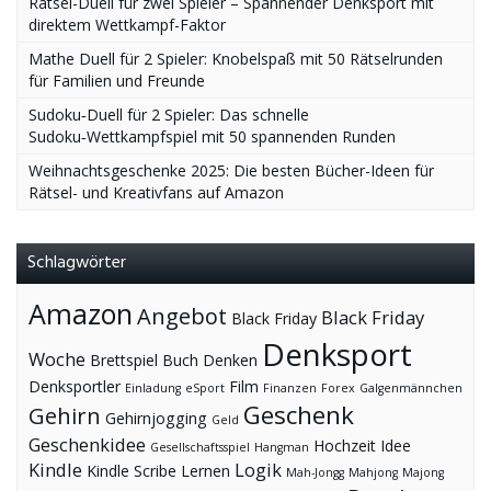
Rätsel-Duell für zwei Spieler – Spannender Denksport mit
direktem Wettkampf-Faktor
Mathe Duell für 2 Spieler: Knobelspaß mit 50 Rätselrunden
für Familien und Freunde
Sudoku‑Duell für 2 Spieler: Das schnelle
Sudoku‑Wettkampfspiel mit 50 spannenden Runden
Weihnachtsgeschenke 2025: Die besten Bücher-Ideen für
Rätsel- und Kreativfans auf Amazon
Schlagwörter
Amazon
Angebot
Black Friday
Black Friday
Denksport
Woche
Brettspiel
Buch
Denken
Denksportler
Film
Einladung
eSport
Finanzen
Forex
Galgenmännchen
Geschenk
Gehirn
Gehirnjogging
Geld
Geschenkidee
Hochzeit
Idee
Gesellschaftsspiel
Hangman
Kindle
Logik
Kindle Scribe
Lernen
Mah-Jongg
Mahjong
Majong