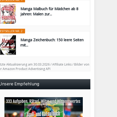
Manga Malbuch für Mädchen ab 8
Jahren: Malen zur...
ESTSELLER NR. 2
Manga Zeichenbuch: 150 leere Seiten
mit...
tzte Aktualisierung am 30.03.2026 / Affiliate Links / Bilder von
r Amazon Product Advertising API
Unsere Empfehlung