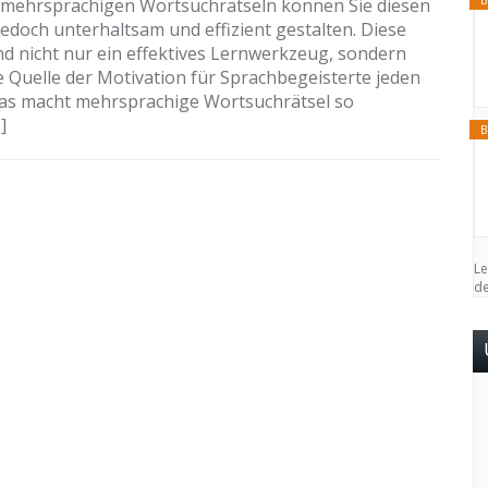
t mehrsprachigen Wortsuchrätseln können Sie diesen
jedoch unterhaltsam und effizient gestalten. Diese
ind nicht nur ein effektives Lernwerkzeug, sondern
e Quelle der Motivation für Sprachbegeisterte jeden
Was macht mehrsprachige Wortsuchrätsel so
]
B
Le
de