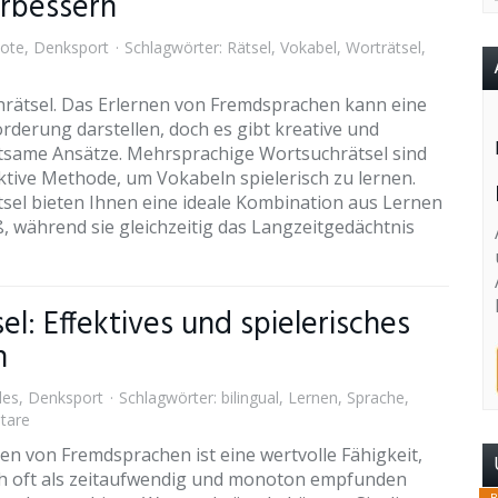
erbessern
ote
,
Denksport
Schlagwörter:
Rätsel
,
Vokabel
,
Worträtsel
,
rätsel. Das Erlernen von Fremdsprachen kann eine
rderung darstellen, doch es gibt kreative und
tsame Ansätze. Mehrsprachige Wortsuchrätsel sind
ektive Methode, um Vokabeln spielerisch zu lernen.
tsel bieten Ihnen eine ideale Kombination aus Lernen
, während sie gleichzeitig das Langzeitgedächtnis
: Effektives und spielerisches
n
les
,
Denksport
Schlagwörter:
bilingual
,
Lernen
,
Sprache
,
tare
en von Fremdsprachen ist eine wertvolle Fähigkeit,
ch oft als zeitaufwendig und monoton empfunden
B