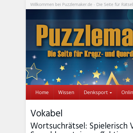
Skip
Willkommen bei Puzzlemaker.de - Die Seite für Rätsel
to
main
content
Home
Wissen
Denksport
Onli
Vokabel
Wortsuchrätsel: Spielerisch