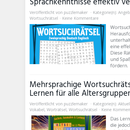
Sprachkenntnisse effektiv v
Veröffentlicht von
puzzlemaker
Kategorie(n):
Angeb
Wortsuchrätsel
Keine Kommentare
Wortsuch
Herausfo
unterhal
eine eff
Diese Rä
und Spaß
fördern.
Mehrsprachige Wortsuchrätsel
Lernen für alle Altersgruppe
Veröffentlicht von
puzzlemaker
Kategorie(n):
Aktuel
Vokabel
,
Worträtsel
,
Wortsuchrätsel
Keine Kommen
Das Lern
die jedo