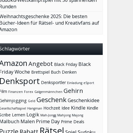
Runden
Weihnachtsgeschenke 2025: Die besten
Bücher-Ideen für Rätsel- und Kreativfans auf
Amazon
Schlagwörter
Amazon
Angebot
Black
Black Friday
Friday Woche
Brettspiel
Buch
Denken
Denksport
Denksportler
Einladung
eSport
Gehirn
Film
Finanzen
Forex
Galgenmännchen
Geschenk
Geschenkidee
Gehirnjogging
Geld
Kindle
Hochzeit
Idee
Kindle
Gesellschaftsspiel
Hangman
Logik
Scribe
Lernen
Mah-Jongg
Mahjong
Majong
Malbuch
Malen
Prime Day
Prime Deals
Rätsel
Puzzle
Rabatt
Spiel
Sudoku