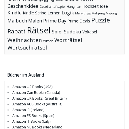
Geschenkidee
Hochzeit
Idee
Gesellschaftsspiel
Hangman
Kindle
Logik
Kindle Scribe
Lernen
Mah-Jongg
Mahjong
Majong
Puzzle
Malbuch
Malen
Prime Day
Prime Deals
Rätsel
Rabatt
Spiel
Sudoku
Vokabel
Weihnachten
Worträtsel
Wissen
Wortsuchrätsel
Bücher im Ausland
Amazon US Books (USA)
Amazon Can Books (Canada)
Amazon UK Books (Great Britain)
Amazon AUS Books (Australia)
Amazon IR (Ireland)
Amzaon ES Books (Spain)
Amazon IT Books (Italy)
Amazon NL Books (Nederland)