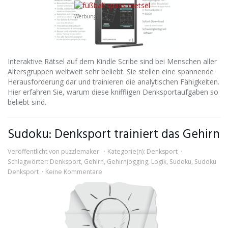
Werbung
Interaktive Rätsel auf dem Kindle Scribe sind bei Menschen aller
Altersgruppen weltweit sehr beliebt. Sie stellen eine spannende
Herausforderung dar und trainieren die analytischen Fähigkeiten.
Hier erfahren Sie, warum diese kniffligen Denksportaufgaben so
beliebt sind.
Sudoku: Denksport trainiert das Gehirn
Veröffentlicht von
puzzlemaker
Kategorie(n):
Denksport
Schlagwörter:
Denksport
,
Gehirn
,
Gehirnjogging
,
Logik
,
Sudoku
,
Sudoku
Denksport
Keine Kommentare