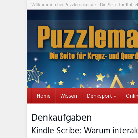
Skip
Willkommen bei Puzzlemaker.de - Die Seite für Rätsel
to
main
content
Home
Wissen
Denksport
Onli
Denkaufgaben
Kindle Scribe: Warum interakt