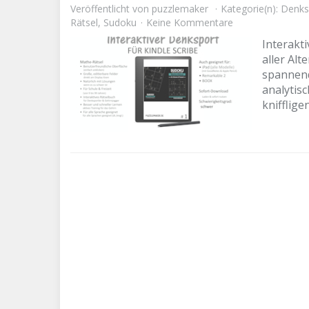
Veröffentlicht von
puzzlemaker
Kategorie(n):
Denks
Rätsel
,
Sudoku
Keine Kommentare
Interakt
aller Alt
spannend
analytis
knifflig