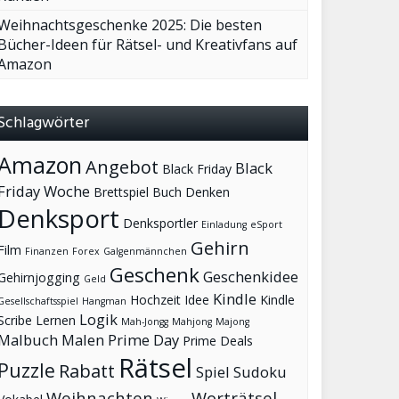
Weihnachtsgeschenke 2025: Die besten
Bücher-Ideen für Rätsel- und Kreativfans auf
Amazon
Schlagwörter
Amazon
Angebot
Black
Black Friday
Friday Woche
Brettspiel
Buch
Denken
Denksport
Denksportler
Einladung
eSport
Gehirn
Film
Finanzen
Forex
Galgenmännchen
Geschenk
Geschenkidee
Gehirnjogging
Geld
Kindle
Hochzeit
Idee
Kindle
Gesellschaftsspiel
Hangman
Logik
Scribe
Lernen
Mah-Jongg
Mahjong
Majong
Malbuch
Malen
Prime Day
Prime Deals
Rätsel
Puzzle
Rabatt
Spiel
Sudoku
Weihnachten
Worträtsel