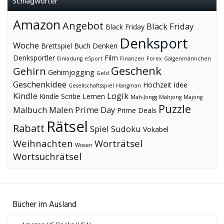
Schlagwörter
Amazon
Angebot
Black Friday
Black Friday
Denksport
Woche
Brettspiel
Buch
Denken
Denksportler
Film
Einladung
eSport
Finanzen
Forex
Galgenmännchen
Geschenk
Gehirn
Gehirnjogging
Geld
Geschenkidee
Hochzeit
Idee
Gesellschaftsspiel
Hangman
Kindle
Logik
Kindle Scribe
Lernen
Mah-Jongg
Mahjong
Majong
Puzzle
Malbuch
Malen
Prime Day
Prime Deals
Rätsel
Rabatt
Spiel
Sudoku
Vokabel
Weihnachten
Worträtsel
Wissen
Wortsuchrätsel
Bücher im Ausland