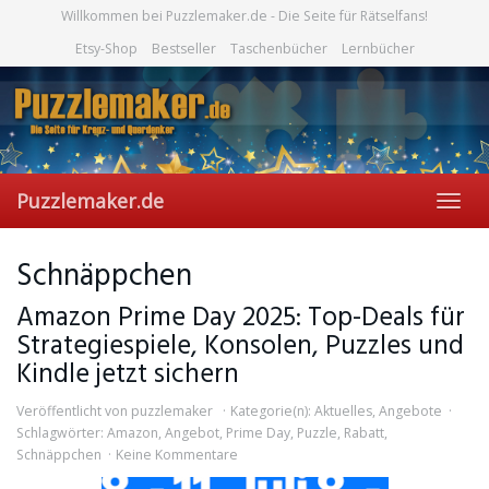
Skip
Willkommen bei Puzzlemaker.de - Die Seite für Rätselfans!
to
Etsy-Shop
Bestseller
Taschenbücher
Lernbücher
main
content
Puzzlemaker.de
Toggl
navig
Schnäppchen
Amazon Prime Day 2025: Top-Deals für
Strategiespiele, Konsolen, Puzzles und
Kindle jetzt sichern
Veröffentlicht von
puzzlemaker
Kategorie(n):
Aktuelles
,
Angebote
Schlagwörter:
Amazon
,
Angebot
,
Prime Day
,
Puzzle
,
Rabatt
,
Schnäppchen
Keine Kommentare