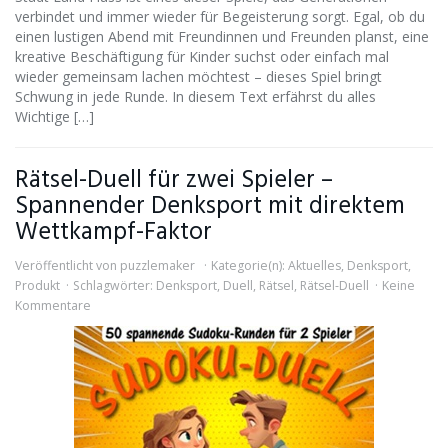
verbindet und immer wieder für Begeisterung sorgt. Egal, ob du
einen lustigen Abend mit Freundinnen und Freunden planst, eine
kreative Beschäftigung für Kinder suchst oder einfach mal
wieder gemeinsam lachen möchtest – dieses Spiel bringt
Schwung in jede Runde. In diesem Text erfährst du alles
Wichtige […]
Rätsel-Duell für zwei Spieler –
Spannender Denksport mit direktem
Wettkampf-Faktor
Veröffentlicht von
puzzlemaker
Kategorie(n):
Aktuelles
,
Denksport
,
Produkt
Schlagwörter:
Denksport
,
Duell
,
Rätsel
,
Rätsel-Duell
Keine
Kommentare