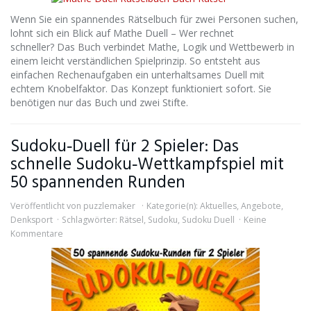
Wenn Sie ein spannendes Rätselbuch für zwei Personen suchen,
lohnt sich ein Blick auf Mathe Duell – Wer rechnet
schneller? Das Buch verbindet Mathe, Logik und Wettbewerb in
einem leicht verständlichen Spielprinzip. So entsteht aus
einfachen Rechenaufgaben ein unterhaltsames Duell mit
echtem Knobelfaktor. Das Konzept funktioniert sofort. Sie
benötigen nur das Buch und zwei Stifte.
Sudoku‑Duell für 2 Spieler: Das
schnelle Sudoku‑Wettkampfspiel mit
50 spannenden Runden
Veröffentlicht von
puzzlemaker
Kategorie(n):
Aktuelles
,
Angebote
,
Denksport
Schlagwörter:
Rätsel
,
Sudoku
,
Sudoku Duell
Keine
Kommentare