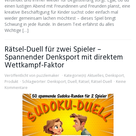
einen lustigen Abend mit Freundinnen und Freunden planst, eine
kreative Beschäftigung für Kinder suchst oder einfach mal
wieder gemeinsam lachen möchtest – dieses Spiel bringt
Schwung in jede Runde. In diesem Text erfährst du alles
Wichtige […]
Rätsel-Duell für zwei Spieler –
Spannender Denksport mit direktem
Wettkampf-Faktor
Veröffentlicht von
puzzlemaker
Kategorie(n):
Aktuelles
,
Denksport
,
Produkt
Schlagwörter:
Denksport
,
Duell
,
Rätsel
,
Rätsel-Duell
Keine
Kommentare