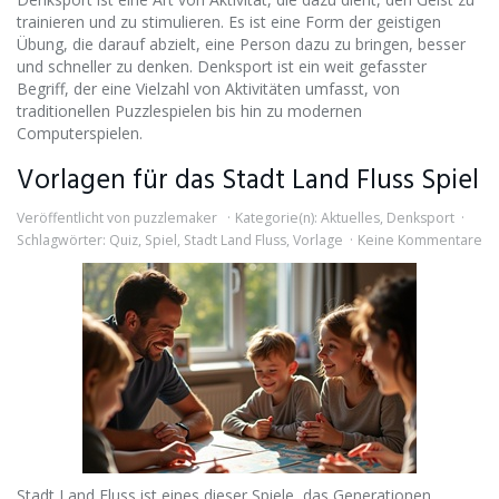
trainieren und zu stimulieren. Es ist eine Form der geistigen
Übung, die darauf abzielt, eine Person dazu zu bringen, besser
und schneller zu denken. Denksport ist ein weit gefasster
Begriff, der eine Vielzahl von Aktivitäten umfasst, von
traditionellen Puzzlespielen bis hin zu modernen
Computerspielen.
Vorlagen für das Stadt Land Fluss Spiel
Veröffentlicht von
puzzlemaker
Kategorie(n):
Aktuelles
,
Denksport
Schlagwörter:
Quiz
,
Spiel
,
Stadt Land Fluss
,
Vorlage
Keine Kommentare
Stadt Land Fluss ist eines dieser Spiele, das Generationen