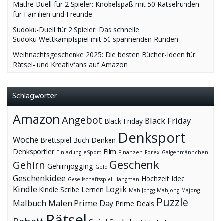
Mathe Duell für 2 Spieler: Knobelspaß mit 50 Rätselrunden
für Familien und Freunde
Sudoku‑Duell für 2 Spieler: Das schnelle
Sudoku‑Wettkampfspiel mit 50 spannenden Runden
Weihnachtsgeschenke 2025: Die besten Bücher-Ideen für
Rätsel- und Kreativfans auf Amazon
Schlagwörter
Amazon
Angebot
Black Friday
Black Friday
Denksport
Woche
Brettspiel
Buch
Denken
Denksportler
Film
Einladung
eSport
Finanzen
Forex
Galgenmännchen
Geschenk
Gehirn
Gehirnjogging
Geld
Geschenkidee
Hochzeit
Idee
Gesellschaftsspiel
Hangman
Kindle
Logik
Kindle Scribe
Lernen
Mah-Jongg
Mahjong
Majong
Puzzle
Malbuch
Malen
Prime Day
Prime Deals
Rätsel