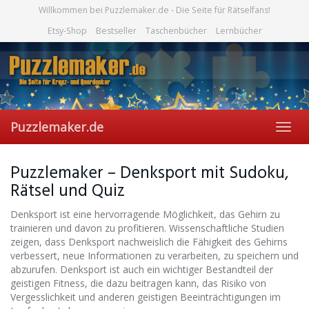
Skip
Willkommen bei Puzzlemaker.de - Die Seite für Rätselfans!
to
Etsy-Shop
Bestseller
Taschenbücher
Lernbücher
main
content
Puzzlemaker.de
Toggl
navig
Puzzlemaker – Denksport mit Sudoku,
Rätsel und Quiz
Denksport ist eine hervorragende Möglichkeit, das Gehirn zu
trainieren und davon zu profitieren. Wissenschaftliche Studien
zeigen, dass Denksport nachweislich die Fähigkeit des Gehirns
verbessert, neue Informationen zu verarbeiten, zu speichern und
abzurufen. Denksport ist auch ein wichtiger Bestandteil der
geistigen Fitness, die dazu beitragen kann, das Risiko von
Vergesslichkeit und anderen geistigen Beeinträchtigungen im