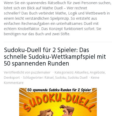
Wenn Sie ein spannendes Rätselbuch für zwei Personen suchen,
lohnt sich ein Blick auf Mathe Duell – Wer rechnet
schneller? Das Buch verbindet Mathe, Logik und Wettbewerb in
einem leicht verständlichen Spielprinzip. So entsteht aus
einfachen Rechenaufgaben ein unterhaltsames Duell mit
echtem Knobelfaktor. Das Konzept funktioniert sofort. Sie
benötigen nur das Buch und zwei Stifte.
Sudoku‑Duell für 2 Spieler: Das
schnelle Sudoku‑Wettkampfspiel mit
50 spannenden Runden
Veröffentlicht von
puzzlemaker
Kategorie(n):
Aktuelles
,
Angebote
,
Denksport
Schlagwörter:
Rätsel
,
Sudoku
,
Sudoku Duell
Keine
Kommentare