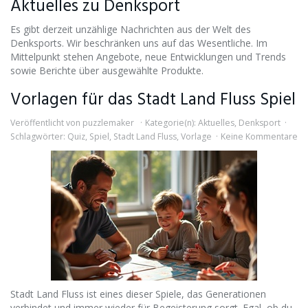
Aktuelles zu Denksport
Es gibt derzeit unzählige Nachrichten aus der Welt des
Denksports. Wir beschränken uns auf das Wesentliche. Im
Mittelpunkt stehen Angebote, neue Entwicklungen und Trends
sowie Berichte über ausgewählte Produkte.
Vorlagen für das Stadt Land Fluss Spiel
Veröffentlicht von
puzzlemaker
Kategorie(n):
Aktuelles
,
Denksport
Schlagwörter:
Quiz
,
Spiel
,
Stadt Land Fluss
,
Vorlage
Keine Kommentare
Stadt Land Fluss ist eines dieser Spiele, das Generationen
verbindet und immer wieder für Begeisterung sorgt. Egal, ob du