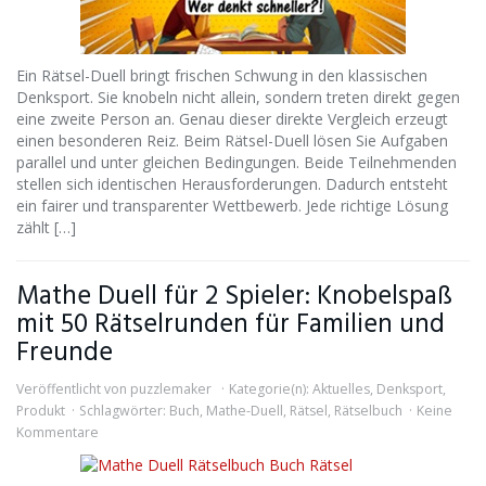
Ein Rätsel-Duell bringt frischen Schwung in den klassischen
Denksport. Sie knobeln nicht allein, sondern treten direkt gegen
eine zweite Person an. Genau dieser direkte Vergleich erzeugt
einen besonderen Reiz. Beim Rätsel-Duell lösen Sie Aufgaben
parallel und unter gleichen Bedingungen. Beide Teilnehmenden
stellen sich identischen Herausforderungen. Dadurch entsteht
ein fairer und transparenter Wettbewerb. Jede richtige Lösung
zählt […]
Mathe Duell für 2 Spieler: Knobelspaß
mit 50 Rätselrunden für Familien und
Freunde
Veröffentlicht von
puzzlemaker
Kategorie(n):
Aktuelles
,
Denksport
,
Produkt
Schlagwörter:
Buch
,
Mathe-Duell
,
Rätsel
,
Rätselbuch
Keine
Kommentare