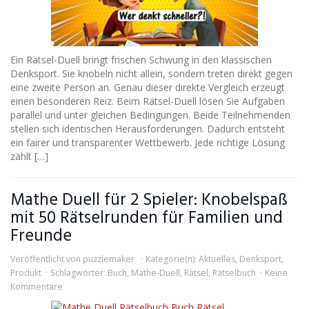
Ein Rätsel-Duell bringt frischen Schwung in den klassischen
Denksport. Sie knobeln nicht allein, sondern treten direkt gegen
eine zweite Person an. Genau dieser direkte Vergleich erzeugt
einen besonderen Reiz. Beim Rätsel-Duell lösen Sie Aufgaben
parallel und unter gleichen Bedingungen. Beide Teilnehmenden
stellen sich identischen Herausforderungen. Dadurch entsteht
ein fairer und transparenter Wettbewerb. Jede richtige Lösung
zählt […]
Mathe Duell für 2 Spieler: Knobelspaß
mit 50 Rätselrunden für Familien und
Freunde
Veröffentlicht von
puzzlemaker
Kategorie(n):
Aktuelles
,
Denksport
,
Produkt
Schlagwörter:
Buch
,
Mathe-Duell
,
Rätsel
,
Rätselbuch
Keine
Kommentare