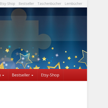
Etsy-Shop
Bestseller
Taschenbücher
Lernbücher
n
Bestseller
Etsy-Shop